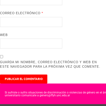
CORREO ELECTRÓNICO
*
WEB
GUARDA MI NOMBRE, CORREO ELECTRÓNICO Y WEB EN
ESTE NAVEGADOR PARA LA PRÓXIMA VEZ QUE COMENTE.
Si sufriste o sufris situaciones de discriminación o violencias de género en el á
universitario comunicate a genero@ffyh.unc.edu.ar