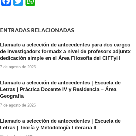
F
T
W
a
wi
h
c
tt
at
e
er
s
ENTRADAS RELACIONADAS
b
A
Llamado a selección de antecedentes para dos cargos
o
p
de investigadorx formadx a nivel de profesorx adjuntx
o
p
dedicación simple en el Área Filosofía del CIFFyH
k
7 de agosto de 2026
Llamado a selección de antecedentes | Escuela de
Letras | Práctica Docente IV y Residencia – Área
Geografía
7 de agosto de 2026
Llamado a selección de antecedentes | Escuela de
Letras | Teoría y Metodología Literaria II