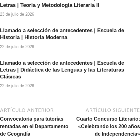
o
p
Letras | Teoría y Metodología Literaria II
o
p
23 de julio de 2026
k
Llamado a selección de antecedentes | Escuela de
Historia | Historia Moderna
22 de julio de 2026
Llamado a selección de antecedentes | Escuela de
Letras | Didáctica de las Lenguas y las Literaturas
Clásicas
22 de julio de 2026
ARTÍCULO ANTERIOR
ARTÍCULO SIGUIENTE
Convocatoria para tutorías
Cuarto Concurso Literario:
rentadas en el Departamento
«Celebrando los 200 años
de Geografía
de Independencia»