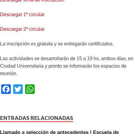
Descargar 1ª circular
Descargar 2ª circular
La inscripción es gratuita y se entregarán certificados.
Las actividades se desarrollarán de 15 a 19 hs, ambos días, en
Ciudad Universitaria y pronto se informarán los espacios de
reunión.
F
T
W
a
wi
h
c
tt
at
e
er
s
ENTRADAS RELACIONADAS
b
A
Llamado a selección de antecedentes | Escuela de