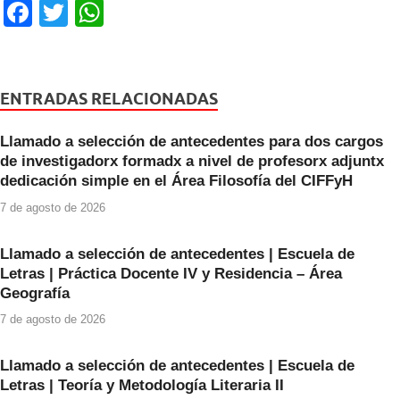
F
T
W
a
wi
h
c
tt
at
e
er
s
ENTRADAS RELACIONADAS
b
A
Llamado a selección de antecedentes para dos cargos
o
p
de investigadorx formadx a nivel de profesorx adjuntx
o
p
dedicación simple en el Área Filosofía del CIFFyH
k
7 de agosto de 2026
Llamado a selección de antecedentes | Escuela de
Letras | Práctica Docente IV y Residencia – Área
Geografía
7 de agosto de 2026
Llamado a selección de antecedentes | Escuela de
Letras | Teoría y Metodología Literaria II