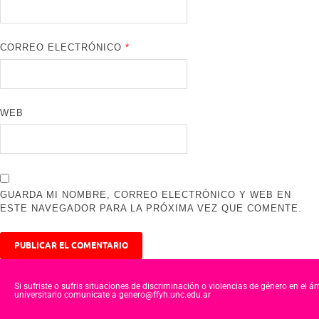
CORREO ELECTRÓNICO
*
WEB
GUARDA MI NOMBRE, CORREO ELECTRÓNICO Y WEB EN
ESTE NAVEGADOR PARA LA PRÓXIMA VEZ QUE COMENTE.
Si sufriste o sufris situaciones de discriminación o violencias de género en el á
universitario comunicate a genero@ffyh.unc.edu.ar