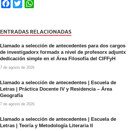
F
T
W
a
wi
h
c
tt
at
e
er
s
ENTRADAS RELACIONADAS
b
A
Llamado a selección de antecedentes para dos cargos
o
p
de investigadorx formadx a nivel de profesorx adjuntx
o
p
dedicación simple en el Área Filosofía del CIFFyH
k
7 de agosto de 2026
Llamado a selección de antecedentes | Escuela de
Letras | Práctica Docente IV y Residencia – Área
Geografía
7 de agosto de 2026
Llamado a selección de antecedentes | Escuela de
Letras | Teoría y Metodología Literaria II