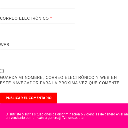
CORREO ELECTRÓNICO
*
WEB
GUARDA MI NOMBRE, CORREO ELECTRÓNICO Y WEB EN
ESTE NAVEGADOR PARA LA PRÓXIMA VEZ QUE COMENTE.
Si sufriste o sufris situaciones de discriminación o violencias de género en el á
universitario comunicate a genero@ffyh.unc.edu.ar