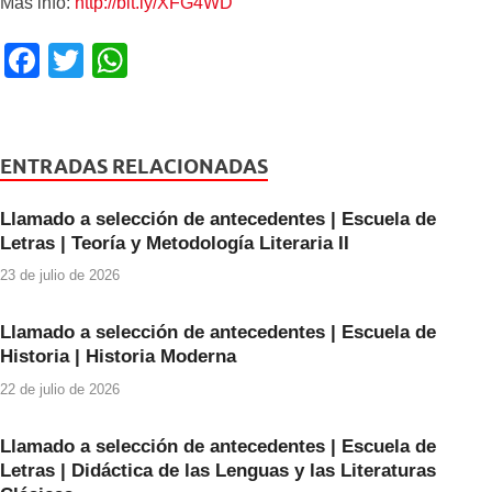
Más info:
http://bit.ly/XFG4WD
F
T
W
a
wi
h
c
tt
at
e
er
s
ENTRADAS RELACIONADAS
b
A
Llamado a selección de antecedentes | Escuela de
o
p
Letras | Teoría y Metodología Literaria II
o
p
23 de julio de 2026
k
Llamado a selección de antecedentes | Escuela de
Historia | Historia Moderna
22 de julio de 2026
Llamado a selección de antecedentes | Escuela de
Letras | Didáctica de las Lenguas y las Literaturas