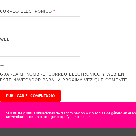
CORREO ELECTRÓNICO
*
WEB
GUARDA MI NOMBRE, CORREO ELECTRÓNICO Y WEB EN
ESTE NAVEGADOR PARA LA PRÓXIMA VEZ QUE COMENTE.
Si sufriste o sufris situaciones de discriminación o violencias de género en el á
universitario comunicate a genero@ffyh.unc.edu.ar