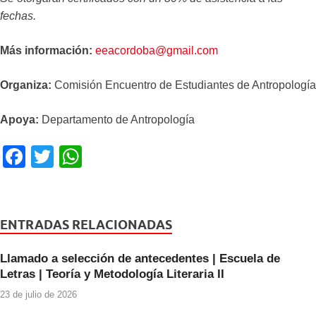
fechas.
Más información:
eeacordoba@gmail.com
Organiza:
Comisión Encuentro de Estudiantes de Antropología
Apoya:
Departamento de Antropología
F
T
W
a
wi
h
c
tt
at
e
er
s
ENTRADAS RELACIONADAS
b
A
Llamado a selección de antecedentes | Escuela de
o
p
Letras | Teoría y Metodología Literaria II
o
p
23 de julio de 2026
k