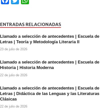
F
T
W
a
wi
h
c
tt
at
e
er
s
ENTRADAS RELACIONADAS
b
A
Llamado a selección de antecedentes | Escuela de
o
p
Letras | Teoría y Metodología Literaria II
o
p
23 de julio de 2026
k
Llamado a selección de antecedentes | Escuela de
Historia | Historia Moderna
22 de julio de 2026
Llamado a selección de antecedentes | Escuela de
Letras | Didáctica de las Lenguas y las Literaturas
Clásicas
22 de julio de 2026