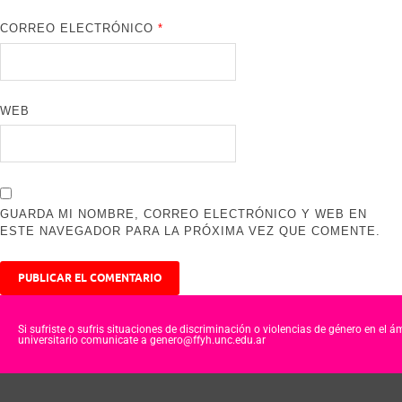
CORREO ELECTRÓNICO
*
WEB
GUARDA MI NOMBRE, CORREO ELECTRÓNICO Y WEB EN
ESTE NAVEGADOR PARA LA PRÓXIMA VEZ QUE COMENTE.
Si sufriste o sufris situaciones de discriminación o violencias de género en el á
universitario comunicate a genero@ffyh.unc.edu.ar