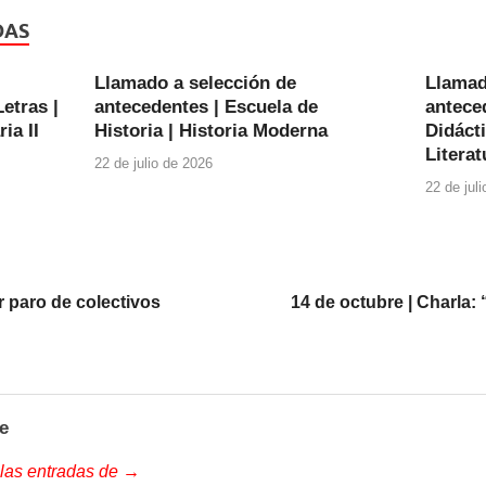
DAS
Llamado a selección de
Llamad
etras |
antecedentes | Escuela de
anteced
ia II
Historia | Historia Moderna
Didácti
Literat
22 de julio de 2026
22 de jul
r paro de colectivos
14 de octubre | Charla: 
e
 las entradas de →