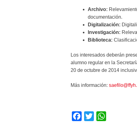
Archivo:
Relevamiento 
documentación.
Digitalización:
Digita
Investigación:
Releva
Biblioteca:
Clasificac
Los interesados deberán presen
alumno regular en la Secretar
20 de octubre de 2014 inclusiv
Más información:
saefilo@ffyh
F
T
W
a
wi
h
c
tt
at