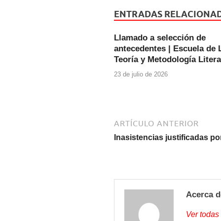
e
er
s
ENTRADAS RELACIONA
b
A
Llamado a selección de
o
p
antecedentes | Escuela de L
o
p
Teoría y Metodología Literar
k
23 de julio de 2026
ARTÍCULO ANTERIOR
Inasistencias justificadas po
Acerca d
Ver todas