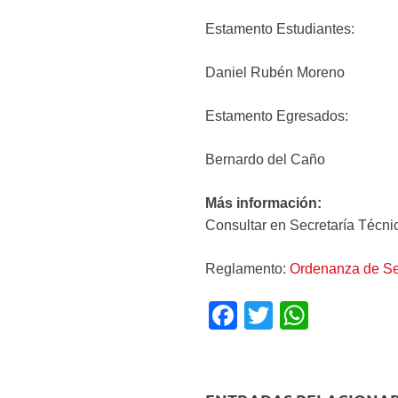
Estamento Estudiantes:
Daniel Rubén Moren
Estamento Egresados:
Bernardo del Cañ
Más información:
Consultar en Secretaría Técni
Reglamento:
Ordenanza de Sel
F
T
W
a
wi
h
c
tt
at