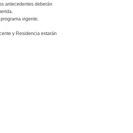
Los antecedentes deberán
uerida.
l programa vigente.
ocente y Residencia estarán