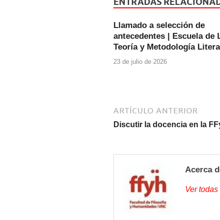
e
er
s
ENTRADAS RELACIONA
b
A
Llamado a selección de
o
p
antecedentes | Escuela de L
o
p
Teoría y Metodología Literar
k
23 de julio de 2026
ARTÍCULO ANTERIOR
Discutir la docencia en la F
Acerca d
Ver todas