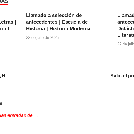
DAS
Llamado a selección de
Llamad
etras |
antecedentes | Escuela de
anteced
ia II
Historia | Historia Moderna
Didácti
Literat
22 de julio de 2026
22 de jul
FyH
Salió el p
e
 las entradas de →