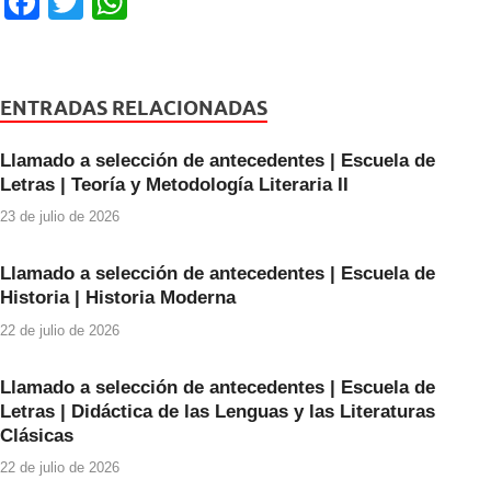
F
T
W
a
wi
h
c
tt
at
e
er
s
ENTRADAS RELACIONADAS
b
A
Llamado a selección de antecedentes | Escuela de
o
p
Letras | Teoría y Metodología Literaria II
o
p
23 de julio de 2026
k
Llamado a selección de antecedentes | Escuela de
Historia | Historia Moderna
22 de julio de 2026
Llamado a selección de antecedentes | Escuela de
Letras | Didáctica de las Lenguas y las Literaturas
Clásicas
22 de julio de 2026