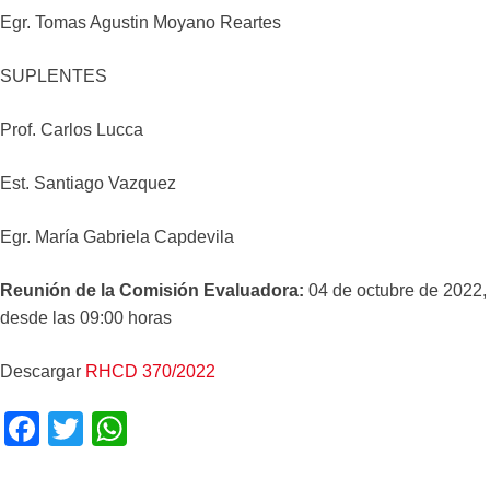
Egr. Tomas Agustin Moyano Reartes
SUPLENTES
Prof. Carlos Lucca
Est. Santiago Vazquez
Egr. María Gabriela Capdevila
Reunión de la Comisión Evaluadora:
04 de octubre de 2022,
desde las 09:00 horas
Descargar
RHCD 370/2022
F
T
W
a
wi
h