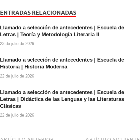
c
tt
at
e
er
s
ENTRADAS RELACIONADAS
b
A
Llamado a selección de antecedentes | Escuela de
o
p
Letras | Teoría y Metodología Literaria II
o
p
23 de julio de 2026
k
Llamado a selección de antecedentes | Escuela de
Historia | Historia Moderna
22 de julio de 2026
Llamado a selección de antecedentes | Escuela de
Letras | Didáctica de las Lenguas y las Literaturas
Clásicas
22 de julio de 2026
ARTÍCULO ANTERIOR
ARTÍCULO SIGUIENTE