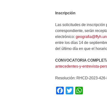
Inscripción
Las solicitudes de inscripció
correspondiente, serán recepta
electrónico:
geografia@ffyh.un
entre los días 14 de septiembr
del último día en que el horari
CONVOCATORIA COMPLET
antecedentes-y-entrevista-pers
Resolución: RHCD-2023-42
F
T
W
a
wi
h
c
tt
at