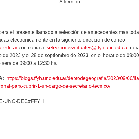
-A término-
n para el presente llamado a selección de antecedentes más tod
das electrónicamente en la siguiente dirección de correo
c.edu.ar
con copia a:
seleccionesvirtuales@ffyh.unc.edu.ar
dura
e de 2023 y el 28 de septiembre de 2023, en el horario de 09:0
o será de 09:00 a 12:30 hs.
A:
https://blogs.ffyh.unc.edu.ar/deptodegeografia/2023/09/06/ll
onal-para-cubrir-1-un-cargo-de-secretario-tecnico/
6-E-UNC-DEC#FFYH