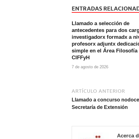
e
er
s
ENTRADAS RELACIONA
b
A
Llamado a selección de
o
p
antecedentes para dos car
o
p
investigadorx formadx a ni
profesorx adjuntx dedicaci
k
simple en el Área Filosofía
CIFFyH
7 de agosto de 2026
ARTÍCULO ANTERIOR
Llamado a concurso nodocen
Secretaría de Extensión
Acerca d