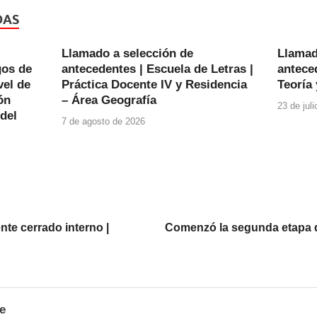
DAS
Llamado a selección de
Llamad
gos de
antecedentes | Escuela de Letras |
anteced
vel de
Práctica Docente IV y Residencia
Teoría 
ón
– Área Geografía
23 de jul
 del
7 de agosto de 2026
te cerrado interno |
Comenzó la segunda etapa d
e