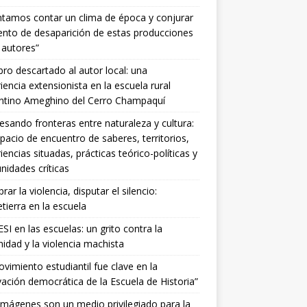
ntamos contar un clima de época y conjurar
tento de desaparición de estas producciones
 autores”
ibro descartado al autor local: una
iencia extensionista en la escuela rural
entino Ameghino del Cerro Champaquí
esando fronteras entre naturaleza y cultura:
pacio de encuentro de saberes, territorios,
iencias situadas, prácticas teórico-políticas y
idades críticas
ar la violencia, disputar el silencio:
ierra en la escuela
SI en las escuelas: un grito contra la
idad y la violencia machista
ovimiento estudiantil fue clave en la
ación democrática de la Escuela de Historia”
imágenes son un medio privilegiado para la