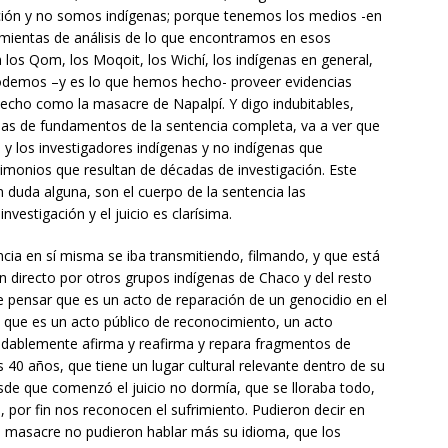
ción y no somos indígenas; porque tenemos los medios -en
amientas de análisis de lo que encontramos en esos
n los Qom, los
Moqoit
, los Wichí, los indígenas en general,
odemos –y es lo que hemos hecho- proveer evidencias
 hecho como la masacre de Napalpí. Y digo indubitables,
nas de fundamentos de la sentencia completa, va a ver que
 y los investigadores indígenas y no indígenas que
timonios que resultan de décadas de investigación. Este
in duda alguna, son el cuerpo de la sentencia las
nvestigación y el juicio es clarísima.
cia en sí misma se iba transmitiendo, filmando, y que está
n directo por otros grupos indígenas de Chaco y del resto
le pensar que es un acto de reparación de un genocidio en el
o que es un acto público de reconocimiento, un acto
udablemente afirma y reafirma y repara fragmentos de
40 años, que tiene un lugar cultural relevante dentro de su
de que comenzó el juicio no dormía, que se lloraba todo,
, por fin nos reconocen el sufrimiento. Pudieron decir en
sa masacre no pudieron hablar más su idioma, que los