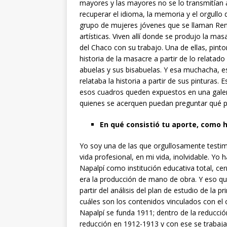
mayores y las mayores no se lo transmitían
recuperar el idioma, la memoria y el orgullo 
grupo de mujeres jóvenes que se llaman Rena
artísticas. Viven allí donde se produjo la mas
del Chaco con su trabajo. Una de ellas, pint
historia de la masacre a partir de lo relata
abuelas y sus bisabuelas. Y esa muchacha, es
relataba la historia a partir de sus pinturas.
esos cuadros queden expuestos en una galer
quienes se acerquen puedan preguntar qué p
En qué consistió tu aporte, como hi
Yo soy una de las que orgullosamente testimo
vida profesional, en mi vida, inolvidable. Yo
Napalpí como institución educativa total, c
era la producción de mano de obra. Y eso qu
partir del análisis del plan de estudio de la
cuáles son los contenidos vinculados con el 
Napalpí se funda 1911; dentro de la reducción
reducción en 1912-1913 y con ese se traba