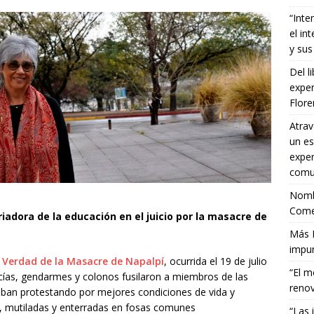
“Inte
el in
y sus
Del l
exper
Flor
Atrav
un es
exper
comun
Nombr
Comet
adora de la educación en el juicio por la masacre de
Más E
impun
la Verdad de la Masacre de Napalpí
, ocurrida el 19 de julio
“El m
cías, gendarmes y colonos fusilaron a miembros de las
renov
an protestando por mejores condiciones de vida y
s, mutiladas y enterradas en fosas comunes
“Las 