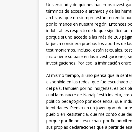
Universidad y de quienes hacemos investiga
términos de acceso a archivos y de las herr
archivos- que no siempre están teniendo aú
por lo menos en nuestra región. Entonces p
indubitables respecto de lo que significó un
porque si uno accede a las más de 200 pági
la jueza considera pruebas los aportes de las
testimoniamos. Incluso, están textuales, tes
juicio tiene su base en las investigaciones, s
investigaciones. Por eso la imbricación entre i
Al mismo tiempo, si uno piensa que la senten
disponible en las redes, que fue escuchado e
del país, también por no indígenas, es posib
cual la masacre de Napalpí está inserta, cre
político-pedagógico por excelencia, que ind
identidades. Pienso en un joven qom de unos 
pueblo en Resistencia, que me contó que des
porque por fin nos escuchan, por fin admiten
sus propias declaraciones que a partir de e