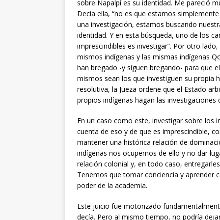
sobre Napalpí es su identidad. Me pareció mu
Decía ella, “no es que estamos simplemente
una investigación, estamos buscando nuestr
identidad. Y en esta búsqueda, uno de los c
imprescindibles es investigar”. Por otro lado,
mismos indígenas y las mismas indígenas Q
han bregado -y siguen bregando- para que el
mismos sean los que investiguen su propia hi
resolutiva, la Jueza ordene que el Estado ar
propios indígenas hagan las investigaciones 
En un caso como este, investigar sobre los ind
cuenta de eso y de que es imprescindible, co
mantener una histórica relación de dominació
indígenas nos ocupemos de ello y no dar luga
relación colonial y, en todo caso, entregarl
Tenemos que tomar conciencia y aprender có
poder de la academia.
Este juicio fue motorizado fundamentalment
decía. Pero al mismo tiempo, no podría dejar d