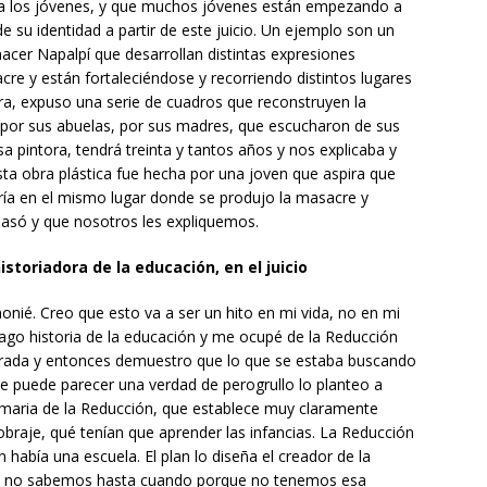
 a los jóvenes, y que muchos jóvenes están empezando a
de su identidad a partir de este juicio. Un ejemplo son un
cer Napalpí que desarrollan distintas expresiones
acre y están fortaleciéndose y recorriendo distintos lugares
ora, expuso una serie de cuadros que reconstruyen la
do por sus abuelas, por sus madres, que escucharon de sus
a pintora, tendrá treinta y tantos años y nos explicaba y
 Esta obra plástica fue hecha por una joven que aspira que
ía en el mismo lugar donde se produjo la masacre y
asó y que nosotros les expliquemos.
storiadora de la educación, en el juicio
nié. Creo que esto va a ser un hito en mi vida, no en mi
 hago historia de la educación y me ocupé de la Reducción
errada y entonces demuestro que lo que se estaba buscando
e puede parecer una verdad de perogrullo lo planteo a
 primaria de la Reducción, que establece muy claramente
obraje, qué tenían que aprender las infancias. La Reducción
 había una escuela. El plan lo diseña el creador de la
ja no sabemos hasta cuando porque no tenemos esa