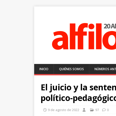
INICIO
QUIÉNES SOMOS
NÚMEROS ANT
El juicio y la sent
político-pedagógic
9 de agosto de 2022
97
0