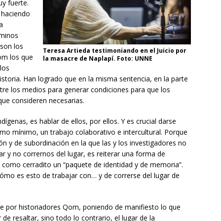
y fuerte.
 haciendo
a
aminos
 son los
Teresa Artieda testimoniando en el Juicio por
om los que
la masacre de Naplapí. Foto: UNNE
los
storia. Han logrado que en la misma sentencia, en la parte
bitre los medios para generar condiciones para que los
que consideren necesarias.
ígenas, es hablar de ellos, por ellos. Y es crucial darse
mo mínimo, un trabajo colaborativo e intercultural. Porque
n y de subordinación en la que las y los investigadores no
r y no corrernos del lugar, es reiterar una forma de
es como cerradito un “paquete de identidad y de memoria”.
mo es esto de trabajar con… y de correrse del lugar de
e por historiadores Qom, poniendo de manifiesto lo que
e resaltar, sino todo lo contrario, el lugar de la