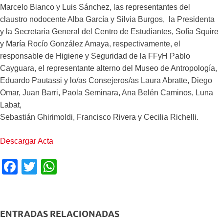
Marcelo Bianco y Luis Sánchez, las representantes del
claustro nodocente Alba García y Silvia Burgos, la Presidenta
y la Secretaria General del Centro de Estudiantes, Sofía Squire
y María Rocío González Amaya, respectivamente, el
responsable de Higiene y Seguridad de la FFyH Pablo
Cayguara, el representante alterno del Museo de Antropología,
Eduardo Pautassi y lo/as Consejeros/as Laura Abratte, Diego
Omar, Juan Barri, Paola Seminara, Ana Belén Caminos, Luna
Labat,
Sebastián Ghirimoldi, Francisco Rivera y Cecilia Richelli.
Descargar Acta
F
T
W
a
wi
h
c
tt
at
e
er
s
ENTRADAS RELACIONADAS