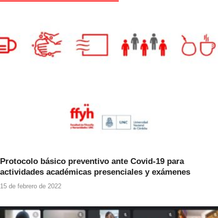
b
A
o
p
o
p
k
Protocolo básico preventivo ante Covid-19 para
actividades académicas presenciales y exámenes
15 de febrero de 2022