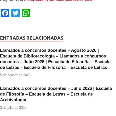
F
T
W
a
wi
h
c
tt
at
e
er
s
ENTRADAS RELACIONADAS
b
A
Llamados a concursos docentes – Agosto 2026 |
o
p
Escuela de Bibliotecología – Llamados a concursos
o
p
docentes – Julio 2026 | Escuela de Filosofía – Escuela
de Letras – Escuela de Filosofía – Escuela de Letras
k
5 de agosto de 2026
Llamados a concursos docentes – Julio 2026 | Escuela
de Filosofía – Escuela de Letras – Escuela de
Archivología
3 de julio de 2026