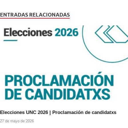
c
tt
at
e
er
s
ENTRADAS RELACIONADAS
b
A
o
p
o
p
k
Elecciones UNC 2026 | Proclamación de candidatxs
27 de mayo de 2026