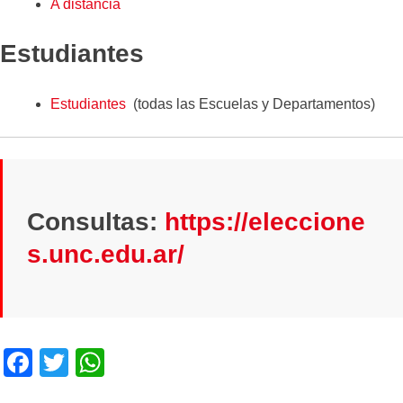
A distancia
Estudiantes
Estudiantes
(todas las Escuelas y Departamentos)
Consultas:
https://eleccione
s.unc.edu.ar/
F
T
W
a
wi
h