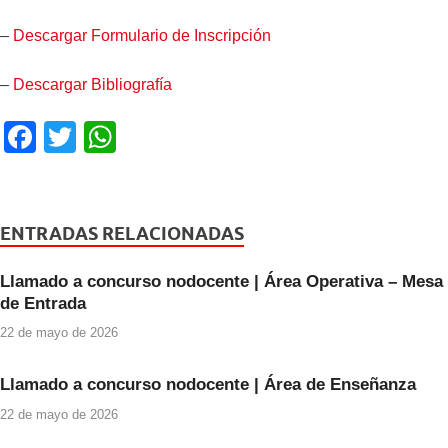
–
Descargar Formulario de Inscripción
–
Descargar Bibliografía
F
T
W
a
wi
h
c
tt
at
e
er
s
ENTRADAS RELACIONADAS
b
A
Llamado a concurso nodocente | Área Operativa – Mesa
o
p
de Entrada
o
p
22 de mayo de 2026
k
Llamado a concurso nodocente | Área de Enseñanza
22 de mayo de 2026