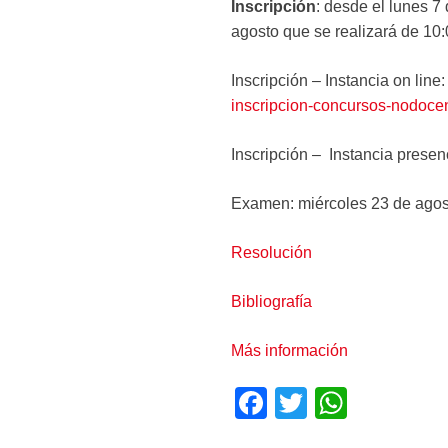
Inscripción
: desde el lunes 7
agosto que se realizará de 10:
Inscripción – Instancia on line
inscripcion-concursos-nodoce
Inscripción – Instancia presen
Examen: miércoles 23 de agost
Resolución
Bibliografía
Más información
F
T
W
a
wi
h