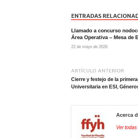
c
tt
at
e
er
s
ENTRADAS RELACIONA
b
A
Llamado a concurso nodoce
o
p
Área Operativa – Mesa de 
o
p
22 de mayo de 2026
k
ARTÍCULO ANTERIOR
Cierre y festejo de la primer
Universitaria en ESI, Géner
Acerca d
Ver todas