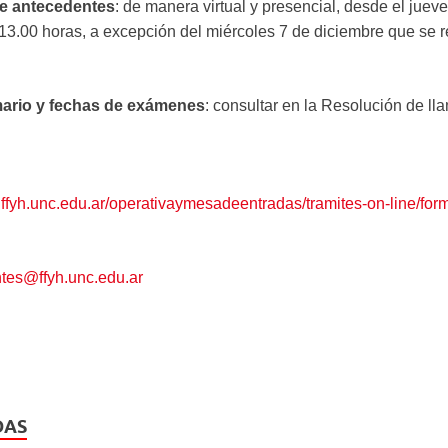
de antecedentes
: de manera virtual y presencial, desde el juev
13.00 horas, a excepción del miércoles 7 de diciembre que se r
mario y fechas de exámenes
: consultar en la Resolución de ll
s.ffyh.unc.edu.ar/operativaymesadeentradas/tramites-on-line/form
tes@ffyh.unc.edu.ar
DAS