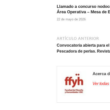
b
A
Llamado a concurso nodoce
o
p
Área Operativa – Mesa de 
o
p
22 de mayo de 2026
k
ARTÍCULO ANTERIOR
Convocatoria abierta para 
Pescadora de perlas. Revist
Acerca d
Ver todas