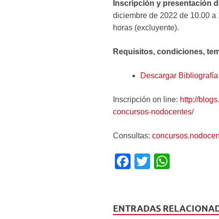
Inscripción y presentación 
diciembre de 2022 de 10.00 a 
horas (excluyente).
Requisitos, condiciones, te
Descargar Bibliografía
Inscripción on line:
http://blog
concursos-nodocentes/
Consultas:
concursos.nodocen
F
T
W
a
wi
h
c
tt
at
e
er
s
ENTRADAS RELACIONA