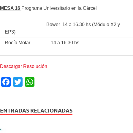
MESA 16
Programa Universitario en la Cárcel
Bower 14 a 16.30 hs (Módulo X2 y
EP3)
Rocío Molar
14 a 16.30 hs
Descargar Resolución
F
T
W
a
wi
h
c
tt
at
e
er
s
ENTRADAS RELACIONADAS
b
A
o
p