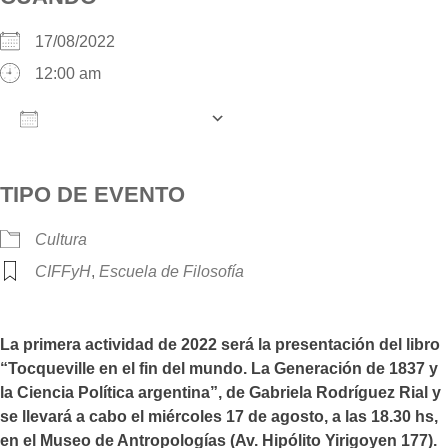
17/08/2022
12:00 am
AÑADIR AL CALENDARIO
Descargar ICS
Google Calendar
iCalendar
O
TIPO DE EVENTO
Cultura
CIFFyH
,
Escuela de Filosofía
La primera actividad de 2022 será la presentación del libro
“Tocqueville en el fin del mundo. La Generación de 1837 y
la Ciencia Política argentina”, de Gabriela Rodríguez Rial y
se llevará a cabo el miércoles 17 de agosto, a las 18.30 hs,
en el Museo de Antropologías (Av. Hipólito Yirigoyen 177).