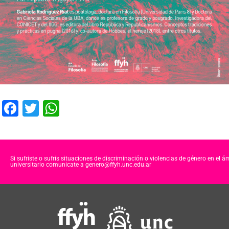
F
T
W
a
wi
h
c
tt
at
e
er
s
Si sufriste o sufris situaciones de discriminación o violencias de género en el á
universitario comunicate a genero@ffyh.unc.edu.ar
b
A
o
p
o
p
k