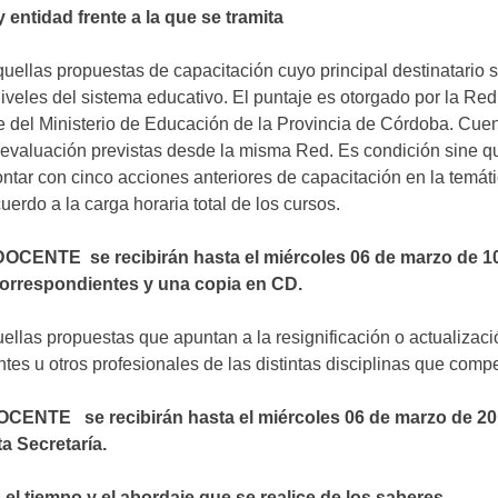
 entidad frente a la que se tramita
quellas propuestas de capacitación cuyo principal destinatario 
 niveles del sistema educativo. El puntaje es otorgado por la Re
del Ministerio de Educación de la Provincia de Córdoba. Cuen
 evaluación previstas desde la misma Red. Es condición sine 
ontar con cinco acciones anteriores de capacitación en la temáti
erdo a la carga horaria total de los cursos.
OCENTE se recibirán hasta e
l miércoles 06 de marzo de 1
 correspondientes y una copia en CD.
uellas propuestas que apuntan a la resignificación o actualiza
tes u otros profesionales de las distintas disciplinas que comp
ENTE se recibirán hasta el miércoles 06 de marzo de 201
a Secretaría.
el tiempo y el abordaje que se realice de los saberes