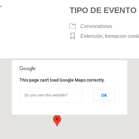
TIPO DE EVENTO
Google Calendar
iCalendar
Convocatorias
Extensión
,
formacion cont
This page can't load Google Maps correctly.
Pabellón Brujas
OK
Do you own this website?
Ciudad Universitaria - Córdoba
Eventos