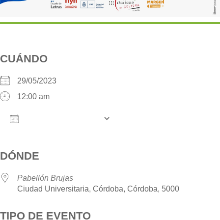
CUÁNDO
29/05/2023
12:00 am
AÑADIR AL CALENDARIO
Descargar ICS
Google Calendar
iCalendar
O
DÓNDE
Pabellón Brujas
Ciudad Universitaria, Córdoba, Córdoba, 5000
TIPO DE EVENTO