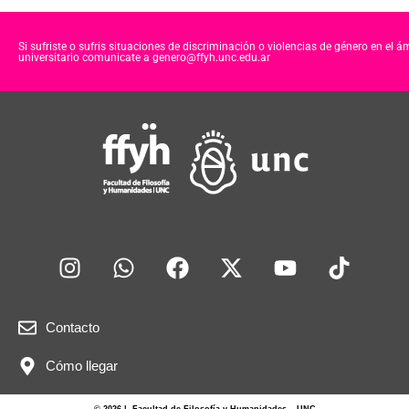
c
tt
at
e
er
s
Si sufriste o sufris situaciones de discriminación o violencias de género en el á
universitario comunicate a genero@ffyh.unc.edu.ar
b
A
o
p
o
p
k
Contacto
Cómo llegar