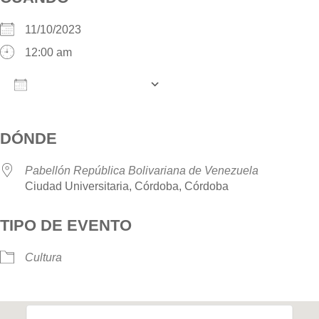
11/10/2023
12:00 am
AÑADIR AL CALENDARIO
Descargar ICS
Google Calendar
iCalendar
O
DÓNDE
Pabellón República Bolivariana de Venezuela
Ciudad Universitaria, Córdoba, Córdoba
TIPO DE EVENTO
Cultura