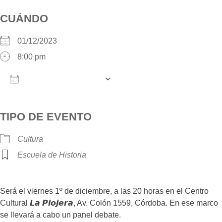
CUÁNDO
01/12/2023
8:00 pm
AÑADIR AL CALENDARIO
Descargar ICS
Google Calendar
iCalendar
O
TIPO DE EVENTO
Cultura
Escuela de Historia
Será el viernes 1º de diciembre, a las 20 horas en el Centro
Cultural 𝙇𝙖 𝙋𝙞𝙤𝙟𝙚𝙧𝙖, Av. Colón 1559, Córdoba. En ese marco
se llevará a cabo un panel debate.