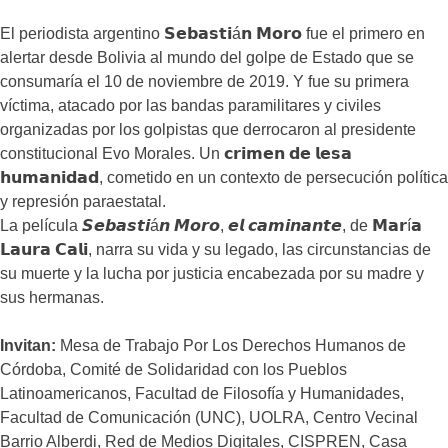
El periodista argentino 𝗦𝗲𝗯𝗮𝘀𝘁𝗶á𝗻 𝗠𝗼𝗿𝗼 fue el primero en
alertar desde Bolivia al mundo del golpe de Estado que se
consumaría el 10 de noviembre de 2019. Y fue su primera
víctima, atacado por las bandas paramilitares y civiles
organizadas por los golpistas que derrocaron al presidente
constitucional Evo Morales. Un 𝗰𝗿𝗶𝗺𝗲𝗻 𝗱𝗲 𝗹𝗲𝘀𝗮
𝗵𝘂𝗺𝗮𝗻𝗶𝗱𝗮𝗱, cometido en un contexto de persecución política
y represión paraestatal.
La película 𝙎𝙚𝙗𝙖𝙨𝙩𝙞á𝙣 𝙈𝙤𝙧𝙤, 𝙚𝙡 𝙘𝙖𝙢𝙞𝙣𝙖𝙣𝙩𝙚, de 𝗠𝗮𝗿í𝗮
𝗟𝗮𝘂𝗿𝗮 𝗖𝗮𝗹𝗶, narra su vida y su legado, las circunstancias de
su muerte y la lucha por justicia encabezada por su madre y
sus hermanas.
Invitan:
Mesa de Trabajo Por Los Derechos Humanos de
Córdoba, Comité de Solidaridad con los Pueblos
Latinoamericanos, Facultad de Filosofía y Humanidades,
Facultad de Comunicación (UNC), UOLRA, Centro Vecinal
Barrio Alberdi, Red de Medios Digitales, CISPREN, Casa