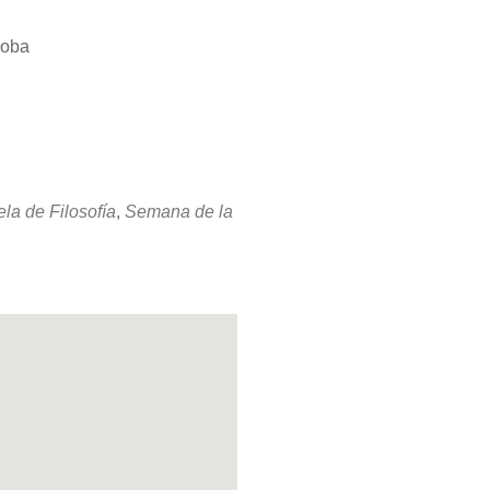
doba
Office 365
Outlook Live
la de Filosofía
,
Semana de la