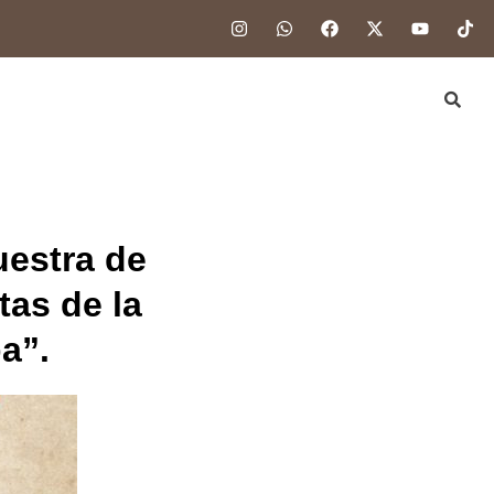
uestra de
as de la
a”.