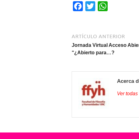
F
T
W
a
wi
h
c
tt
at
e
er
s
ARTÍCULO ANTERIOR
b
A
Jornada Virtual Acceso Abie
“¿Abierto para…?
o
p
o
p
k
Acerca d
Ver todas