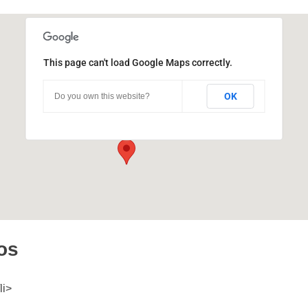
This page can't load Google Maps correctly.
Pabellón Agustín Tosco
OK
Do you own this website?
Ciudad Universitaria - Córdoba
Eventos
os
li>