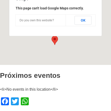
This page can't load Google Maps correctly.
Jornada Virtual Acceso Abierto
Argentina 2017: “¿Abierto para…?
OK
Do you own this website?
Pabellón Agustín Tosco - Córdoba
Eventos
Próximos eventos
<li>No events in this location</li>
F
T
W
a
wi
h