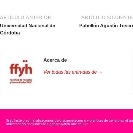
c
tt
at
e
er
s
ARTÍCULO ANTERIOR
ARTÍCULO SIGUIENTE
b
A
Universidad Nacional de
Pabellón Agustín Tosco
Córdoba
o
p
o
p
k
Acerca de
Ver todas las entradas de →
Si sufriste o sufris situaciones de discriminación o violencias de género en el á
universitario comunicate a genero@ffyh.unc.edu.ar