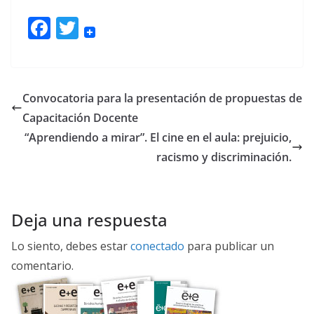
F
T
ac
w
e
itt
b
er
Convocatoria para la presentación de propuestas de
o
Capacitación Docente
o
“Aprendiendo a mirar”. El cine en el aula: prejuicio,
k
racismo y discriminación.
Deja una respuesta
Lo siento, debes estar
conectado
para publicar un
comentario.