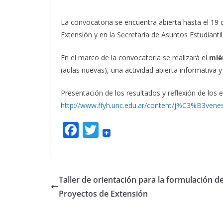
La convocatoria se encuentra abierta hasta el 19 
Extensión y en la Secretaría de Asuntos Estudiantil
En el marco de la convocatoria se realizará el
miér
(aulas nuevas), una actividad abierta informativa y
Presentación de los resultados y reflexión de los 
http://www.ffyh.unc.edu.ar/content/j%C3%B3ven
F
T
ac
w
e
itt
b
er
Taller de orientación para la formulación d
o
Proyectos de Extensión
o