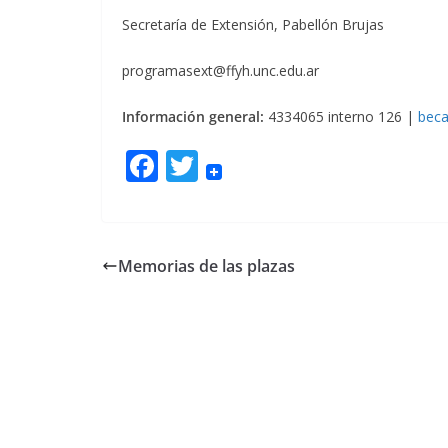
Secretaría de Extensión, Pabellón Brujas
programasext@ffyh.unc.edu.ar
Información general:
4334065 interno 126 |
beca
F
T
ac
w
e
itt
b
er
Memorias de las plazas
o
o
k