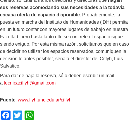
Centro, solicitamos a los directores y directoras que
hagan
sus reservas acomodando sus necesidades a la todavía
escasa oferta de espacio disponible
. Probablemente, la
puesta en marcha del Instituto de Humanidades (IDH) permita
en un futuro contar con mayores lugares de trabajo en nuestra
Facultad, pero hasta tanto ello se concrete el espacio sigue
siendo exiguo. Por esta misma razón, solicitamos que en caso
de decidir no utilizar los espacios reservados, comuniquen la
decisión lo antes posible”, señala el director del Ciffyh, Luis
Salvatico.
Para dar de baja la reserva, sólo deben escribir un mail
a
tecnicaciffyh
@
gmail
.
com
Fuente
:
www.ffyh.unc.edu.ar/ciffyh
F
T
W
a
wi
h