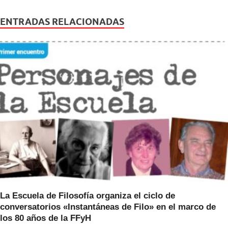
c
tt
at
e
er
s
ENTRADAS RELACIONADAS
b
A
o
p
o
p
k
La Escuela de Filosofía organiza el ciclo de
conversatorios «Instantáneas de Filo» en el marco de
los 80 años de la FFyH