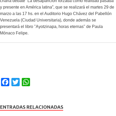
charla debate “La desaparición forzada como realidad pasada
y presente en América latina”, que se realizará el martes 29 de
marzo a las 17 hs. en el Auditorio Hugo Chávez del Pabellón
Venezuela (Ciudad Universitaria), donde además se
presentará el libro "Ayotzinapa, horas eternas" de Paula
Mónaco Felipe.
F
T
W
a
wi
h
c
tt
at
e
er
s
ENTRADAS RELACIONADAS
b
A