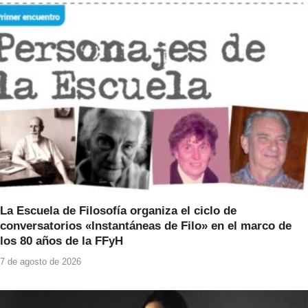
o
p
o
p
k
La Escuela de Filosofía organiza el ciclo de
conversatorios «Instantáneas de Filo» en el marco de
los 80 años de la FFyH
7 de agosto de 2026