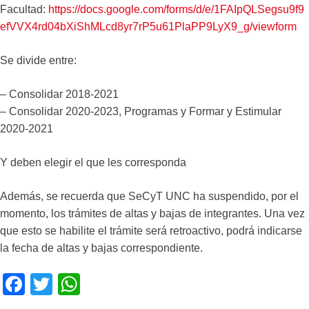
Facultad:
https://docs.google.com/forms/d/e/1FAIpQLSegsu9f9
efVVX4rd04bXiShMLcd8yr7rP5u61PlaPP9LyX9_g/viewform
Se divide entre:
– Consolidar 2018-2021
– Consolidar 2020-2023, Programas y Formar y Estimular
2020-2021
Y deben elegir el que les corresponda
Además, se recuerda que SeCyT UNC ha suspendido, por el
momento, los trámites de altas y bajas de integrantes. Una vez
que esto se habilite el trámite será retroactivo, podrá indicarse
la fecha de altas y bajas correspondiente.
F
T
W
a
wi
h