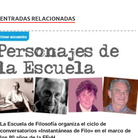
c
tt
at
e
er
s
ENTRADAS RELACIONADAS
b
A
o
p
o
p
k
La Escuela de Filosofía organiza el ciclo de
conversatorios «Instantáneas de Filo» en el marco de
los 80 años de la FFyH