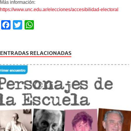
Más información:
https://www.unc.edu.ar/elecciones/accesibilidad-electoral
F
T
W
a
wi
h
c
tt
at
e
er
s
ENTRADAS RELACIONADAS
b
A
o
p
o
p
k