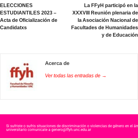
ELECCIONES
La FFyH participó en la
ESTUDIANTILES 2023 –
XXXVIII Reunión plenaria de
Acta de Oficialización de
la Asociación Nacional de
Candidatxs
Facultades de Humanidades
y de Educación
Acerca de
Ver todas las entradas de →
Si sufriste o sufris situaciones de discriminación o violencias de género en el á
universitario comunicate a genero@ffyh.unc.edu.ar