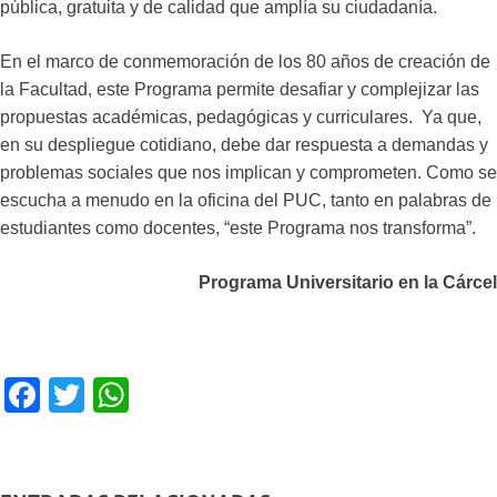
pública, gratuita y de calidad que amplía su ciudadanía.
En el marco de conmemoración de los 80 años de creación de
la Facultad, este Programa permite desafiar y complejizar las
propuestas académicas, pedagógicas y curriculares. Ya que,
en su despliegue cotidiano, debe dar respuesta a demandas y
problemas sociales que nos implican y comprometen. Como se
escucha a menudo en la oficina del PUC, tanto en palabras de
estudiantes como docentes, “este Programa nos transforma”.
Programa Universitario en la Cárcel
F
T
W
a
wi
h
c
tt
at