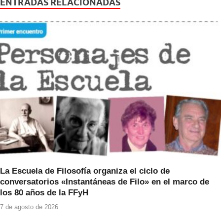
e
er
s
ENTRADAS RELACIONADAS
b
A
o
p
o
p
k
La Escuela de Filosofía organiza el ciclo de
conversatorios «Instantáneas de Filo» en el marco de
los 80 años de la FFyH
7 de agosto de 2026