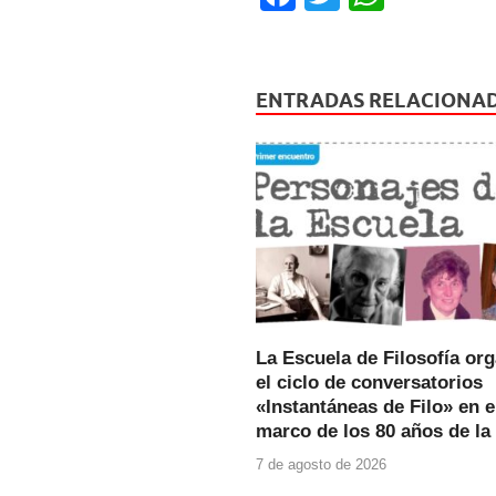
a
wi
h
c
tt
at
e
er
s
ENTRADAS RELACIONA
b
A
o
p
o
p
k
La Escuela de Filosofía or
el ciclo de conversatorios
«Instantáneas de Filo» en e
marco de los 80 años de la
7 de agosto de 2026