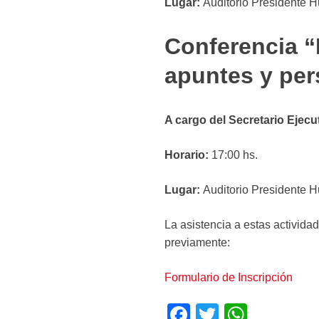
Lugar:
Auditorio Presidente H
Conferencia “
apuntes y per
A cargo del Secretario Ejecu
Horario:
17:00 hs.
Lugar:
Auditorio Presidente H
La asistencia a estas activida
previamente:
Formulario de Inscripción
F
T
W