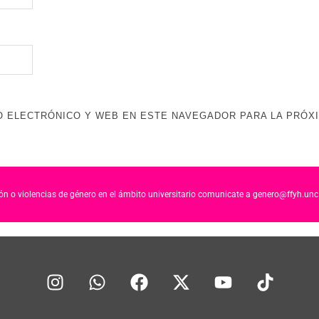
 ELECTRÓNICO Y WEB EN ESTE NAVEGADOR PARA LA PRÓX
ción o violencias de género en el ámbito universitario comunicate a genero@ffyh.unc