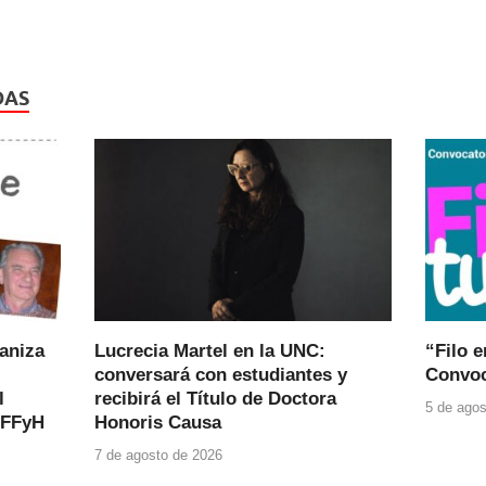
DAS
ganiza
Lucrecia Martel en la UNC:
“Filo e
conversará con estudiantes y
Convoc
l
recibirá el Título de Doctora
5 de agos
 FFyH
Honoris Causa
7 de agosto de 2026