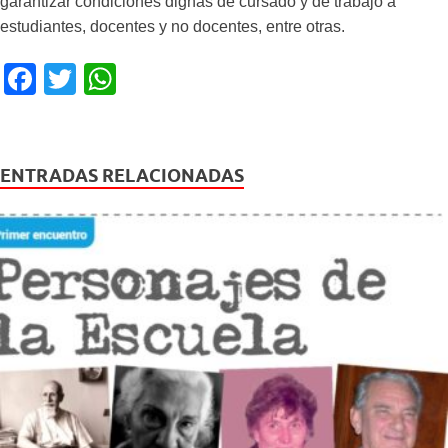
garantizar condiciones dignas de cursado y de trabajo a
estudiantes, docentes y no docentes, entre otras.
F
T
W
a
wi
h
c
tt
at
e
er
s
ENTRADAS RELACIONADAS
b
A
o
p
o
p
k