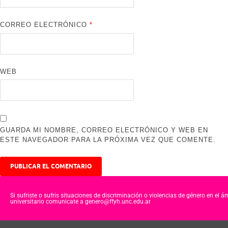
CORREO ELECTRÓNICO
*
WEB
GUARDA MI NOMBRE, CORREO ELECTRÓNICO Y WEB EN
ESTE NAVEGADOR PARA LA PRÓXIMA VEZ QUE COMENTE.
Si sufriste o sufris situaciones de discriminación o violencias de género en el á
universitario comunicate a genero@ffyh.unc.edu.ar