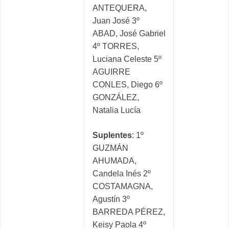
ANTEQUERA,
Juan José 3º
ABAD, José Gabriel
4º TORRES,
Luciana Celeste 5º
AGUIRRE
CONLES, Diego 6º
GONZÁLEZ,
Natalia Lucía
Suplentes
: 1º
GUZMÁN
AHUMADA,
Candela Inés 2º
COSTAMAGNA,
Agustín 3º
BARREDA PÉREZ,
Keisy Paola 4º