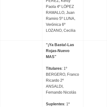
PÉREZ, Keisy
Paola 4º LÓPEZ
RAMALLO, Juan
Ramiro 5º LUNA,
Verónica 6º
LOZANO, Cecilia
“¡Ya Basta!-Las
Rojas-Nuevo
MAS”
Titulares
: 1º
BERGERO, Franco
Ricardo 2º
ANSALDI,
Fernando Nicolás
Suplentes
: 1º