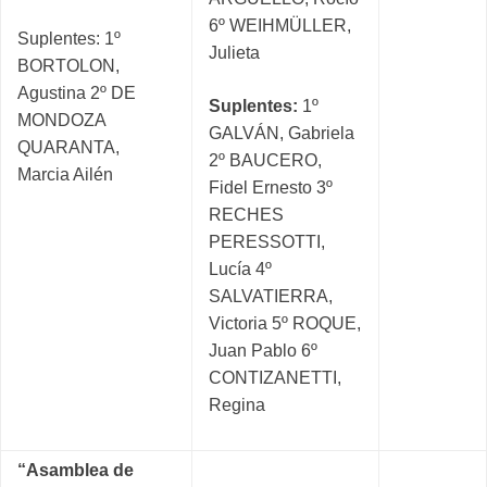
6º WEIHMÜLLER,
Suplentes: 1º
Julieta
BORTOLON,
Agustina 2º DE
Suplentes:
1º
MONDOZA
GALVÁN, Gabriela
QUARANTA,
2º BAUCERO,
Marcia Ailén
Fidel Ernesto 3º
RECHES
PERESSOTTI,
Lucía 4º
SALVATIERRA,
Victoria 5º ROQUE,
Juan Pablo 6º
CONTIZANETTI,
Regina
“Asamblea de