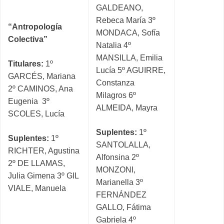
GALDEANO,
Rebeca María 3º
“Antropología
MONDACA, Sofía
Colectiva”
Natalia 4º
MANSILLA, Emilia
Titulares:
1º
Lucía 5º AGUIRRE,
GARCÉS, Mariana
Constanza
2º CAMINOS, Ana
Milagros 6º
Eugenia 3º
ALMEIDA, Mayra
SCOLES, Lucía
Suplentes:
1º
Suplentes:
1º
SANTOLALLA,
RICHTER, Agustina
Alfonsina 2º
2º DE LLAMAS,
MONZONI,
Julia Gimena 3º GIL
Marianella 3º
VIALE, Manuela
FERNÁNDEZ
GALLO, Fátima
Gabriela 4º