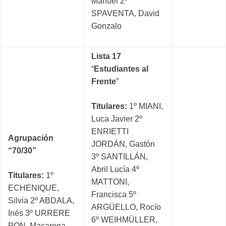
Manuel 2º
SPAVENTA, David
Gonzalo
Lista 17
“
Estudiantes al
Frente
”
Titulares:
1º MIANI,
Luca Javier 2º
ENRIETTI
Agrupación
JORDÁN, Gastón
“70/30”
3º SANTILLÁN,
Abril Lucía 4º
Titulares:
1º
MATTONI,
ECHENIQUE,
Francisca 5º
Silvia 2º ABDALA,
ARGÜELLO, Rocío
Inés 3º URRERE
6º WEIHMÜLLER,
PON, Macarena