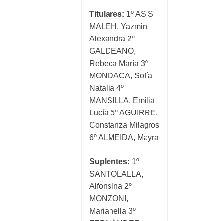
Titulares:
1º ASIS
MALEH, Yazmin
Alexandra 2º
GALDEANO,
Rebeca María 3º
MONDACA, Sofía
Natalia 4º
MANSILLA, Emilia
Lucía 5º AGUIRRE,
Constanza Milagros
6º ALMEIDA, Mayra
Suplentes:
1º
SANTOLALLA,
Alfonsina 2º
MONZONI,
Marianella 3º