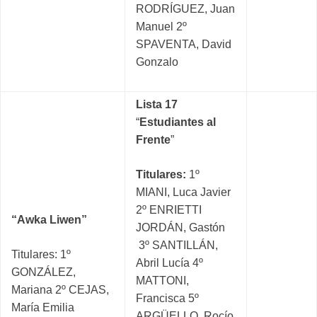
RODRÍGUEZ, Juan
Manuel 2º
SPAVENTA, David
Gonzalo
Lista 17
“
Estudiantes al
Frente
”
Titulares:
1º
MIANI, Luca Javier
2º ENRIETTI
“Awka Liwen”
JORDÁN, Gastón
3º SANTILLÁN,
Titulares: 1º
Abril Lucía 4º
GONZÁLEZ,
MATTONI,
Mariana 2º CEJAS,
Francisca 5º
María Emilia
ARGÜELLO, Rocío