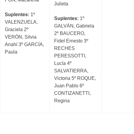
Julieta
Suplentes:
1º
Suplentes:
1º
VALENZUELA,
GALVÁN, Gabriela
Graciela 2º
2º BAUCERO,
VERÓN, Silvia
Fidel Ernesto 3º
Anahí 3º GARCÍA,
RECHES
Paula
PERESSOTTI,
Lucía 4º
SALVATIERRA,
Victoria 5º ROQUE,
Juan Pablo 6º
CONTIZANETTI,
Regina