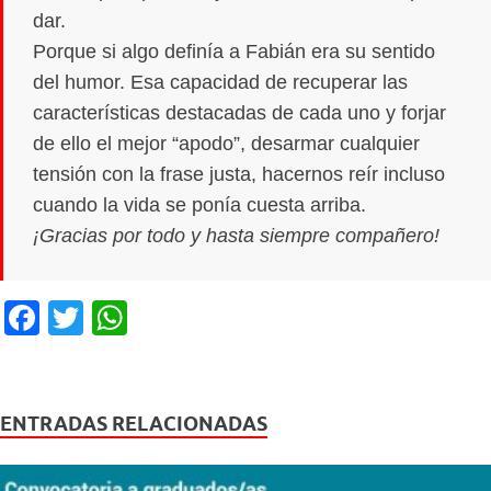
dar.
Porque si algo definía a Fabián era su sentido
del humor. Esa capacidad de recuperar las
características destacadas de cada uno y forjar
de ello el mejor “apodo”, desarmar cualquier
tensión con la frase justa, hacernos reír incluso
cuando la vida se ponía cuesta arriba.
¡Gracias por todo y hasta siempre compañero!
F
T
W
a
wi
h
c
tt
at
e
er
s
ENTRADAS RELACIONADAS
b
A