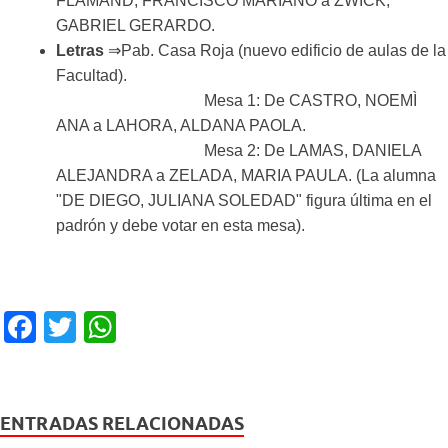
FLAMAND, FRANCISCO MARIANO a ZWICK,
GABRIEL GERARDO.
Letras
⇒Pab. Casa Roja (nuevo edificio de aulas de la
Facultad).
Mesa 1: De CASTRO, NOEMÌ
ANA a LAHORA, ALDANA PAOLA.
Mesa 2: De LAMAS, DANIELA
ALEJANDRA a ZELADA, MARIA PAULA. (La alumna
"DE DIEGO, JULIANA SOLEDAD" figura última en el
padrón y debe votar en esta mesa).
F
T
W
a
wi
h
c
tt
at
e
er
s
ENTRADAS RELACIONADAS