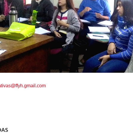
tivas@ffyh.gmail.com
DAS