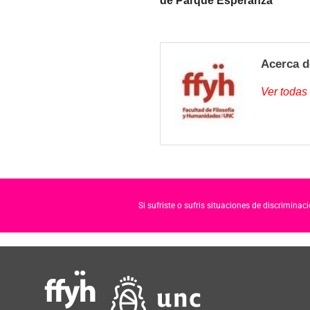
de Parque Esperanza
Acerca d
Ver todas
Si sufriste o sufris situaciones de discrimina