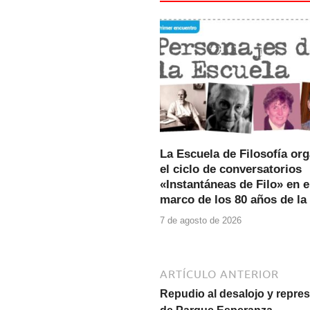
b
A
o
p
o
p
k
La Escuela de Filosofía or
el ciclo de conversatorios
«Instantáneas de Filo» en e
marco de los 80 años de la
7 de agosto de 2026
ARTÍCULO ANTERIOR
Repudio al desalojo y repre