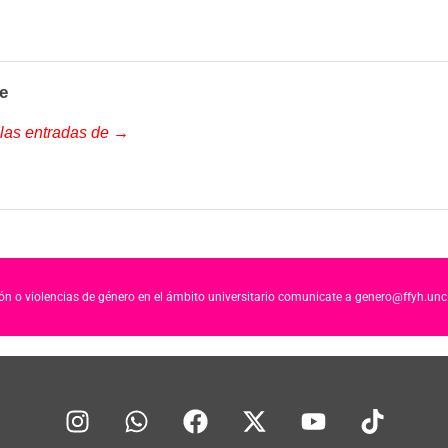
e
 las entradas de →
ción o violencias de género en el ámbito universitario comunicate a genero@ffyh.unc