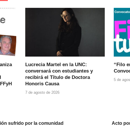
ganiza
Lucrecia Martel en la UNC:
“Filo e
conversará con estudiantes y
Convoc
l
recibirá el Título de Doctora
5 de agos
 FFyH
Honoris Causa
7 de agosto de 2026
sión sufrido por la comunidad
Acto por