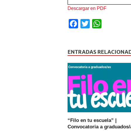
Descargar en PDF
F
T
W
a
wi
h
c
tt
at
e
er
s
ENTRADAS RELACIONA
b
A
o
p
o
p
k
“Filo en tu escuela” |
Convocatoria a graduados/