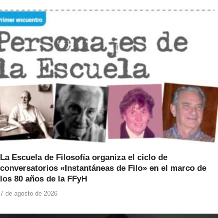
b
A
o
p
o
p
k
La Escuela de Filosofía organiza el ciclo de
conversatorios «Instantáneas de Filo» en el marco de
los 80 años de la FFyH
7 de agosto de 2026