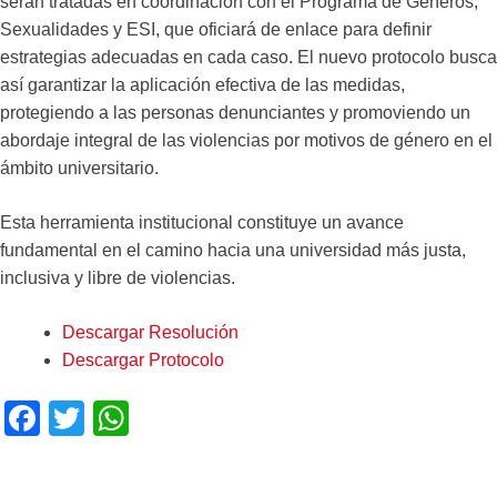
serán tratadas en coordinación con el Programa de Géneros,
Sexualidades y ESI, que oficiará de enlace para definir
estrategias adecuadas en cada caso. El nuevo protocolo busca
así garantizar la aplicación efectiva de las medidas,
protegiendo a las personas denunciantes y promoviendo un
abordaje integral de las violencias por motivos de género en el
ámbito universitario.
Esta herramienta institucional constituye un avance
fundamental en el camino hacia una universidad más justa,
inclusiva y libre de violencias.
Descargar Resolución
Descargar Protocolo
F
T
W
a
wi
h
c
tt
at