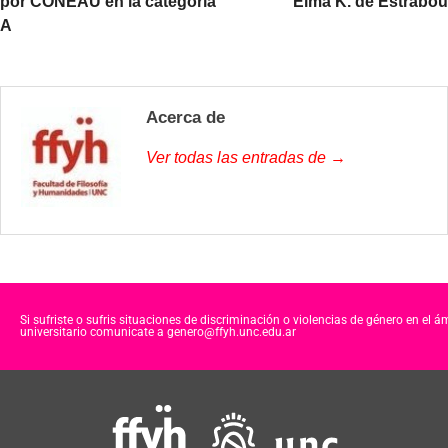
por CONEAU en la categoría
Elma K. de Estrabou
A
Acerca de
Ver todas las entradas de →
Si sufriste o sufris situaciones de discriminación o violencias de género en el á
universitario comunicate a genero@ffyh.unc.edu.ar