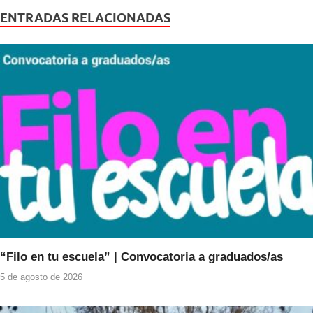
e
er
s
ENTRADAS RELACIONADAS
b
A
o
p
o
p
k
“Filo en tu escuela” | Convocatoria a graduados/as
5 de agosto de 2026