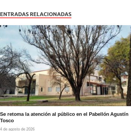
c
tt
at
e
er
s
ENTRADAS RELACIONADAS
b
A
o
p
o
p
k
Se retoma la atención al público en el Pabellón Agustín
Tosco
4 de agosto de 2026