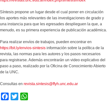
https://revistas.unc.edu.ar/index.php/sintesis/index
Síntesis propone un lugar desde el cual poner en circulación
los aportes más relevantes de las investigaciones de grado y
una instancia para que les egresades desplieguen la que, a
menudo, es su primera experiencia de publicación académica.
Para realizar envíos de trabajos, pueden encontrar en
https://bit.ly/envios-sintesis
información sobre la política de la
revista, las normas para les autores y los pasos necesarios
para registrarse. Además encontrarán un video explicativo del
paso a paso, realizado por la Oficina de Conocimiento Abierto
de la UNC.
Consultas en
revista.sintesis@ffyh.unc.edu.ar
F
T
W
a
wi
h