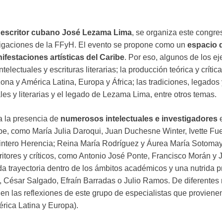
l
escritor cubano José Lezama Lima
, se organiza este congre
tigaciones de la FFyH. El evento se propone como un
espacio 
nifestaciones artísticas del Caribe
. Por eso, algunos de los e
electuales y escrituras literarias; la producción teórica y crític
zona y América Latina, Europa y África; las tradiciones, legados 
ales y literarias y el legado de Lezama Lima, entre otros temas.
a la presencia de
numerosos intelectuales e investigadores
e
be, como María Julia Daroqui, Juan Duchesne Winter, Ivette Fue
ntero Herencia; Reina María Rodríguez y Áurea María Sotomayo
itores y críticos, como Antonio José Ponte, Francisco Morán y J
 trayectoria dentro de los ámbitos académicos y una nutrida pr
, César Salgado, Efraín Barradas o Julio Ramos. De diferentes 
en las reflexiones de este grupo de especialistas que proviene
rica Latina y Europa).