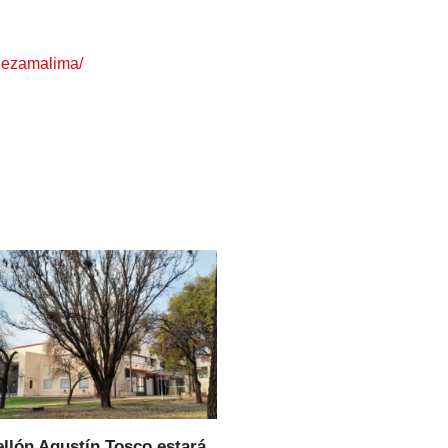
elezamalima/
ellón Agustín Tosco estará