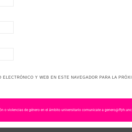
 ELECTRÓNICO Y WEB EN ESTE NAVEGADOR PARA LA PRÓX
ción o violencias de género en el ámbito universitario comunicate a genero@ffyh.unc