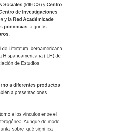
s Sociales
(IdIHCS) y
Centro
Centro de Investigaciones
a y la
Red Académica
de
as
ponencias
, algunos
ibros
.
al de Literatura Iberoamericana
tura Hispanoamericana (ILH) de
ciación de Estudios
orno a diferentes productos
ambién a presentaciones
orno a los vínculos entre el
 heterogénea. Aunque de modo
gunta sobre qué significa