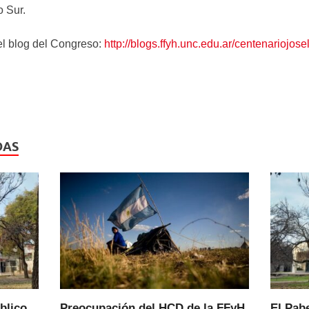
o Sur.
e el blog del Congreso:
http://blogs.ffyh.unc.edu.ar/centenariojos
DAS
blico
Preocupación del HCD de la FFyH
El Pab