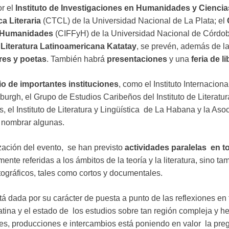
or el
Instituto de Investigaciones en Humanidades y Ciencia
ca Literaria
(CTCL) de la Universidad Nacional de La Plata; el
 y Humanidades
(CIFFyH) de la Universidad Nacional de Córdob
 Literatura Latinoamericana Katatay
, se prevén, además de l
res y poetas
. También habrá
presentaciones
y una
feria de l
io de importantes instituciones
, como el Instituto Internacion
ttsburgh, el Grupo de Estudios Caribeños del Instituto de Litera
, el Instituto de Literatura y Lingüística de La Habana y la Aso
 nombrar algunas.
zación del evento, se han previsto
actividades paralelas en t
ente referidas a los ámbitos de la teoría y la literatura, sino t
ográficos, tales como cortos y documentales.
á dada por su carácter de puesta a punto de las reflexiones en t
Latina y el estado de los estudios sobre tan región compleja y
tes, producciones e intercambios está poniendo en valor la pre