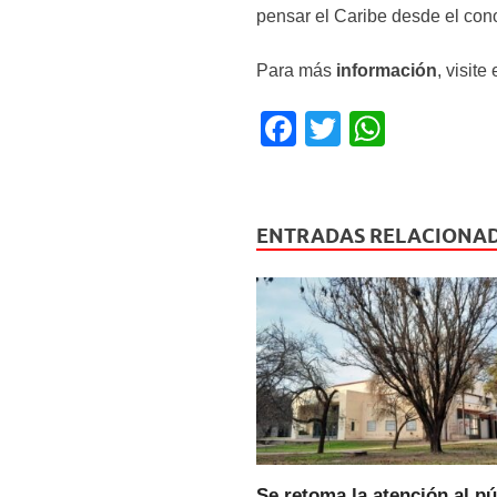
pensar el Caribe desde el con
Para más
información
, visit
F
T
W
a
wi
h
c
tt
at
e
er
s
ENTRADAS RELACIONA
b
A
o
p
o
p
k
Se retoma la atención al pú