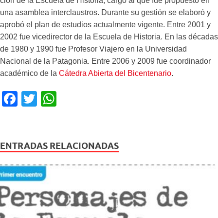
ción de la Escuela de Historia, cargo al que fue propuesto en
una asamblea interclaustros. Durante su gestión se elaboró y
aprobó el plan de estudios actualmente vigente. Entre 2001 y
2002 fue vicedirector de la Escuela de Historia. En las décadas
de 1980 y 1990 fue Profesor Viajero en la Universidad
Nacional de la Patagonia. Entre 2006 y 2009 fue coordinador
académico de la
Cátedra Abierta del Bicentenario
.
F
T
W
a
wi
h
c
tt
at
e
er
s
ENTRADAS RELACIONADAS
b
A
o
p
o
p
k