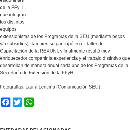
estudiantes
de la FFyH
que integran
los distintos
equipos
extensionistas de los Programas de la SEU (mediante becas
y/o subsidios). También se participó en el Taller de
Capacitación de la REXUNI, y finalmente resultó muy
enriquecedor compartir la experiencia y el trabajo distintivo que
desarrollan de manera anual cada uno de los Programas de la
Secretaría de Extensión de la FFyH.
Fotografías: Laura Lencina (Comunicación SEU)
F
T
W
a
wi
h
c
tt
at
e
er
s