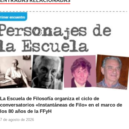
ENTRADAS RELACIONADAS
b
A
o
p
o
p
k
La Escuela de Filosofía organiza el ciclo de
conversatorios «Instantáneas de Filo» en el marco de
los 80 años de la FFyH
7 de agosto de 2026